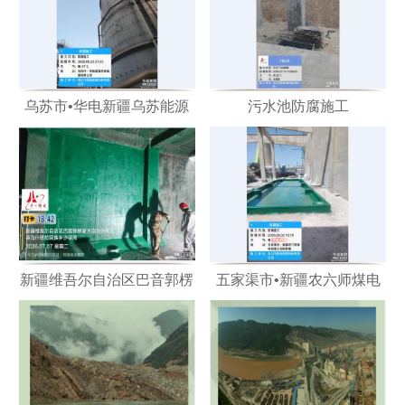
乌苏市•华电新疆乌苏能源
污水池防腐施工
脱硫塔防腐施工
新疆维吾尔自治区巴音郭楞
五家渠市•新疆农六师煤电
蒙古自治州和硕县乌什塔拉
有限公司检修楼
回族乡沙梁湾防腐施工