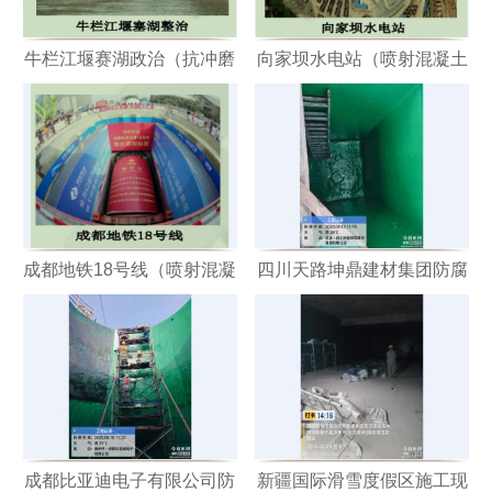
牛栏江堰赛湖政治（抗冲磨
向家坝水电站（喷射混凝土
剂）
用纳米材料）
成都地铁18号线（喷射混凝
四川天路坤鼎建材集团防腐
土用纳米材料）
施工
成都比亚迪电子有限公司防
新疆国际滑雪度假区施工现