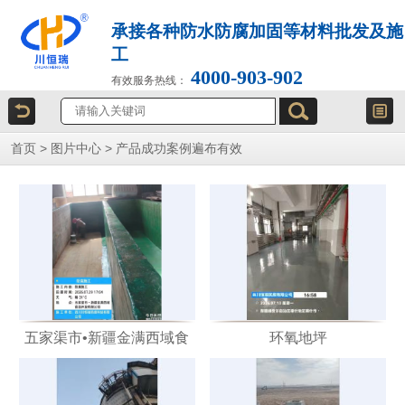
承接各种防水防腐加固等材料批发及施
工
4000-903-902
有效服务热线：
首页
>
图片中心
>
产品成功案例遍布有效
五家渠市•新疆金满西域食
环氧地坪
品开发有限公司防腐施工