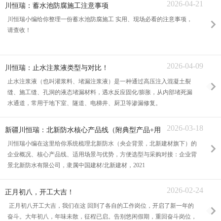
2026-04-21
川恒瑞：蓄水池防腐施工注意事项
川恒瑞小编给你整理一份蓄水池防腐施工 实用、现场必看的注意事项，
请查收！
2026-04-09
川恒瑞：止水注浆液类型与对比！
止水注浆液（也叫灌浆料、堵漏注浆液）是一种通过高压注入混凝土裂
缝、施工缝、孔洞的液态堵漏材料，遇水反应固化/膨胀，从内部堵死漏
水通道，常用于地下室、隧道、电梯井、厨卫等渗漏修复。
2026-03-18
新疆川恒瑞：北新防水核心产品线（附典型产品+用
途）
川恒瑞小编在这里给你系统梳理北新防水（央企背景，北新建材旗下）的
企业概况、核心产品线、适用场景与优势，方便选型与采购对接：企业背
景北新防水有限公司，隶属中国建材/北新建材，2021
2026-02-24
正月初八，开工大吉！
正月初八开工大吉，我们在这 回到了各自的工作岗位，开启了新一年的
奋斗。大年初八，年味未散，征程已启。告别悠闲假期，重回奋斗岗位，