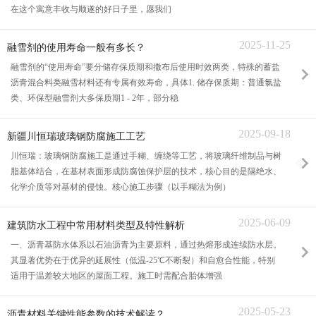
在这个寓意丰收与顺遂的好日子里，愿我们
2025-11-25
融雪剂的使用寿命一般有多长？
融雪剂的“使用寿命”要分储存保质期和撒布后使用时效两类，特殊的蓄盐
沥青混合料类融雪材料还有专属有效寿命，具体1. 储存保质期：普通氯盐
类、环保型融雪剂大多保质期1 - 2年，部分稳
2025-09-18
新疆川恒瑞玻璃钢防腐施工工艺
川恒瑞：玻璃钢防腐施工是通过手糊、缠绕等工艺，将玻璃纤维制品与树
脂基体结合，在基材表面形成防腐蚀保护层的技术，核心目的是隔绝水、
化学介质等对基材的侵蚀。核心施工步骤（以手糊法为例）
2025-06-09
建筑防水工程中常用材料类型及特性解析
一、沥青基防水体系以石油沥青为主要原料，通过热熔形成连续防水层。
其显著优势在于优异的延展性（低温-25℃不断裂）和自愈合性能，特别
适用于温差较大地区的屋面工程。施工时需配合胎体增强
2025-05-23
沥青材料关键性能参数的技术解读？