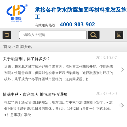
承接各种防水防腐加固等材料批发及施
工
4000-903-902
有效服务热线：
首页
>
新闻资讯
2023-10-07
关于融雪剂，你了解多少？
近来，我国北方城市纷纷迎来了降雪天，清冰雪工作陆续开展。使用融雪
剂能加快清雪速度，但同时也会带来环境污染问题。减轻融雪剂对环境的
破坏，几乎成为**冬季降雪城市面临的一道共同课题。如
2023-09-30
情满中秋 • 喜迎国庆 川恒瑞放假通知
根据**关于法定节假日的规定，现对国庆节中秋节放假做如下安排：● 放
假时间9月29至10月1日放假调休，共3天。10月2日（星期一）正式上班。
● 注意事项在享受