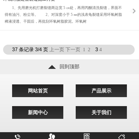
1、先用磨光机打磨裂缝两边宽 5 ㎝处，再用丙酮清洗裂缝，界面不
得有油污、粉尘等。 2、对深度小于 5 ㎜的浅表龟裂缝采用环氧树脂
稀液浸透、干固后，再批刮环氧树脂胶泥。环氧树
37 条记录 3/4 页
上一页
下一页
1
2
3
4
回到顶部
网站首页
产品展示
新闻中心
关于我们