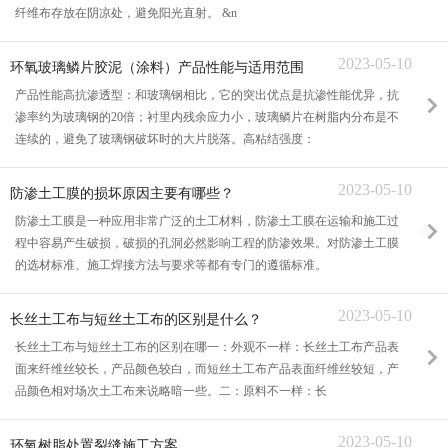
纤维布存放在阴凉处，避免阳光直射。 &n
2023-05-10
环氧玻璃鳞片胶泥（涂料）产品性能与适用范围
产品性能高抗渗透型：和玻璃钢相比，它的突出优点是抗渗性能优异，抗
渗率约为玻璃钢的20倍；衬里内残余应力小，玻璃鳞片在树脂内分布是不
连续的，避免了玻璃钢破坏时的大片脱落。高粘结强度：
2023-05-10
防渗土工膜的损坏原因主要有哪些？
防渗土工膜是一种应用非常广泛的土工材料，防渗土工膜在运输和施工过
程中容易产生破损，破损的孔洞必然影响工程的防渗效果。对防渗土工膜
的选材标准、施工焊接方法与要求等都有专门的遵循标准。
2023-05-10
长丝土工布与短丝土工布的区别是什么？
长丝土工布与短丝土工布的区别在哪一：外观不一样：长丝土工布产品表
面来纤维丝较长，产品颜色较白，而短丝土工布产品表面纤维丝较短，产
品颜色相对场次土工布来说略暗一些。二：原料不一样：长
2023-05-10
环氧树脂处置裂缝施工方案