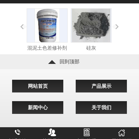
混泥土色差修补剂
硅灰
碳纤维浸
回到顶部
网站首页
产品展示
新闻中心
关于我们