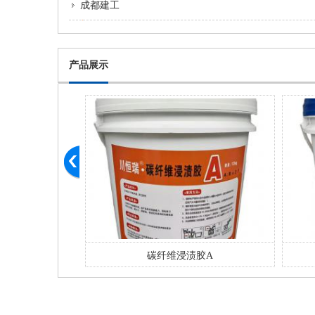
成都建工
产品展示
碳纤维浸渍胶A