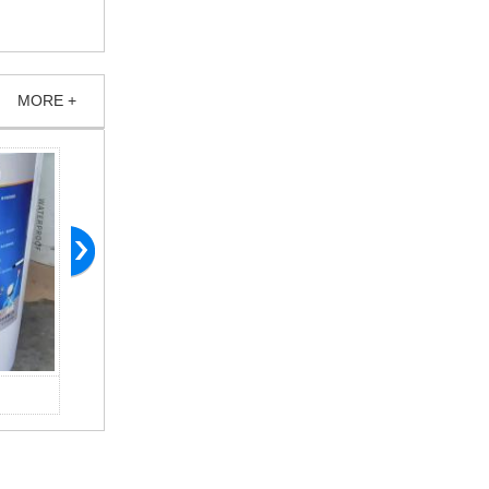
MORE +
高分子防水卷材胶粘剂
混