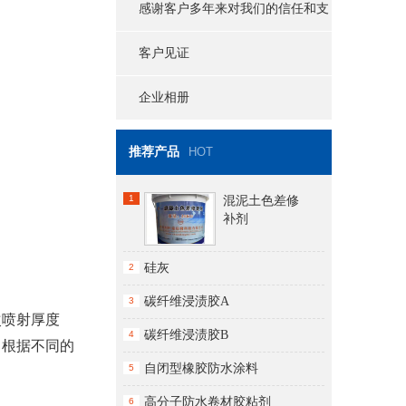
感谢客户多年来对我们的信任和支
持
客户见证
企业相册
推荐产品
HOT
1
混泥土色差修
补剂
硅灰
2
碳纤维浸渍胶A
3
次喷射厚度
碳纤维浸渍胶B
4
。
根据不同的
自闭型橡胶防水涂料
5
高分子防水卷材胶粘剂
6