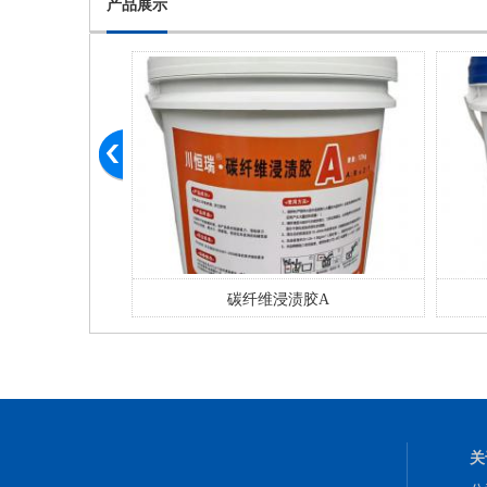
产品展示
胶A
碳纤维浸渍胶B
关