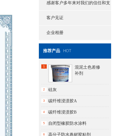
感谢客户多年来对我们的信任和支
持
客户见证
企业相册
推荐产品
HOT
1
混泥土色差修
补剂
硅灰
2
碳纤维浸渍胶A
3
碳纤维浸渍胶B
4
自闭型橡胶防水涂料
5
高分子防水卷材胶粘剂
6