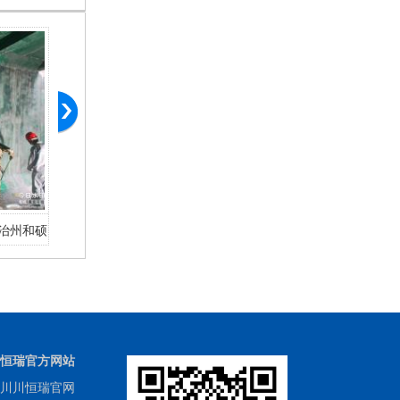
治州和硕
五家渠市•新疆农六师煤电有限公司检修楼
五家渠市•新疆
施工
恒瑞官方网站
川川恒瑞官网