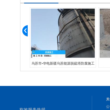
坪
乌苏市•华电新疆乌苏能源脱硫塔防腐施工
关
公
有效服务热线