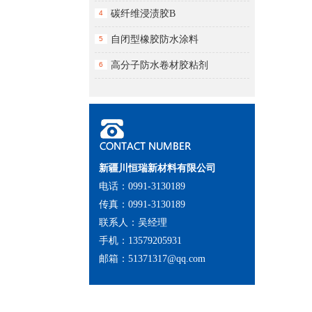
碳纤维浸渍胶B
4
自闭型橡胶防水涂料
5
高分子防水卷材胶粘剂
6
新疆川恒瑞新材料有限公司
电话：0991-3130189
传真：0991-3130189
联系人：吴经理
手机：13579205931
邮箱：51371317@qq.com