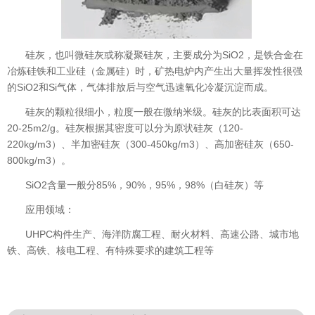
SiO2
硅灰，也叫微硅灰或称凝聚硅灰，主要成分为
，是铁合金在
冶炼硅铁和工业硅（金属硅）时，矿热电炉内产生出大量挥发性很强
SiO2
Si
的
和
气体，气体排放后与空气迅速氧化冷凝沉淀而成。
硅灰的颗粒很细小，粒度一般在微纳米级。硅灰的比表面积可达
20-25m2/g
120-
。硅灰根据其密度可以分为原状硅灰（
220kg/m3
300-450kg/m3
650-
）、半加密硅灰（
）、高加密硅灰（
800kg/m3
）。
SiO2
85%
90%
95%
98%
含量一般分
，
，
，
（白硅灰）等
应用领域：
UHPC
构件生产、海洋防腐工程、耐火材料、高速公路、城市地
铁、高铁、核电工程、有特殊要求的建筑工程等