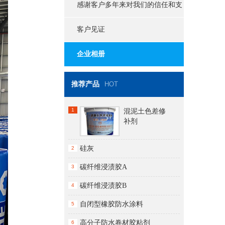
感谢客户多年来对我们的信任和支
持
客户见证
企业相册
推荐产品
HOT
1
混泥土色差修
补剂
硅灰
2
碳纤维浸渍胶A
3
碳纤维浸渍胶B
4
自闭型橡胶防水涂料
5
高分子防水卷材胶粘剂
6