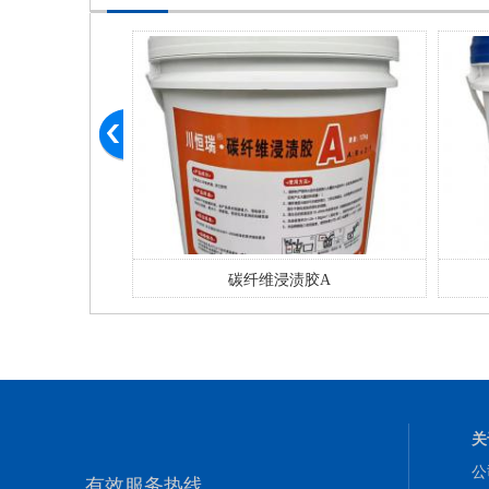
碳纤维浸渍胶A
关
公
有效服务热线