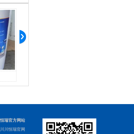
高分子防水卷材胶粘剂
混
恒瑞官方网站
川川恒瑞官网