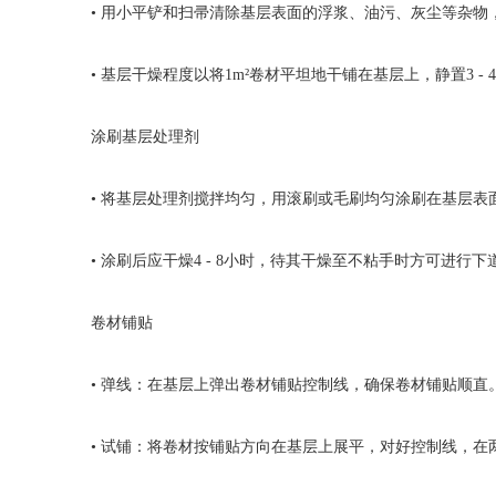
• 用小平铲和扫帚清除基层表面的浮浆、油污、灰尘等杂
• 基层干燥程度以将1m²卷材平坦地干铺在基层上，静置3 
涂刷基层处理剂
• 将基层处理剂搅拌均匀，用滚刷或毛刷均匀涂刷在基层表
• 涂刷后应干燥4 - 8小时，待其干燥至不粘手时方可进行下
卷材铺贴
• 弹线：在基层上弹出卷材铺贴控制线，确保卷材铺贴顺直
• 试铺：将卷材按铺贴方向在基层上展平，对好控制线，在