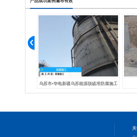
产品成功案例遍布有效
坪
乌苏市•华电新疆乌苏能源脱硫塔防腐施工
关