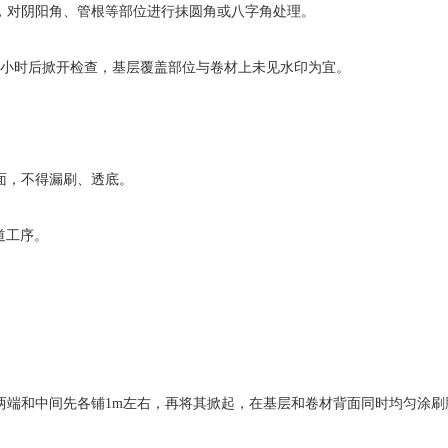
物，对阴阳角、管根等部位进行抹圆角或八字角处理。
- 4小时后掀开检查，基层覆盖部位与卷材上未见水印为宜。
面，不得漏刷、透底。
道工序。
。
两端和中间先各铺1m左右，再将其掀起，在基层和卷材背面同时均匀涂刷