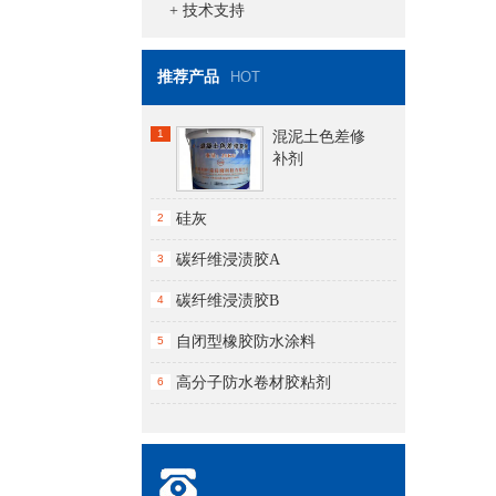
+ 技术支持
推荐产品
HOT
1
混泥土色差修
补剂
硅灰
2
碳纤维浸渍胶A
3
碳纤维浸渍胶B
4
自闭型橡胶防水涂料
5
高分子防水卷材胶粘剂
6