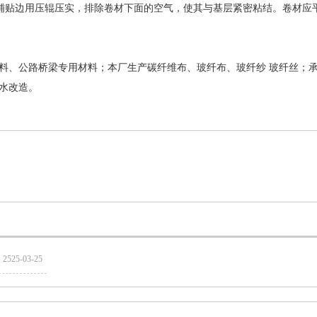
边铺贴边用压辊压实，排除卷材下面的空气，使其与基层紧密粘结。卷材应
料、公路桥梁专用材料；本厂生产碳纤维布、玻纤布、玻纤纱 玻纤丝；
水改造。
2525-03-25