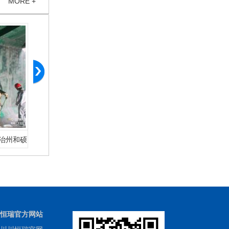
MORE +
治州和硕
五家渠市•新疆农六师煤电有限公司检修楼
五家渠市•新疆
施工
恒瑞官方网站