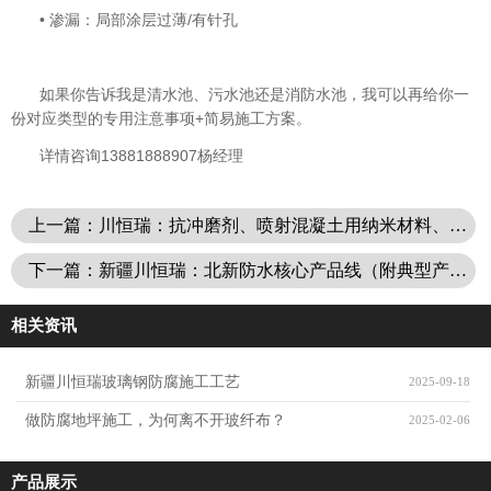
• 渗漏：局部涂层过薄/有针孔
如果你告诉我是清水池、污水池还是消防水池，我可以再给你一
份对应类型的专用注意事项+简易施工方案。
详情咨询13881888907杨经理
上一篇：川恒瑞：抗冲磨剂、喷射混凝土用纳米材料、硅灰等产品介绍以及应用范围
下一篇：新疆川恒瑞：北新防水核心产品线（附典型产品+用途）
相关资讯
新疆川恒瑞玻璃钢防腐施工工艺
2025-09-18
做防腐地坪施工，为何离不开玻纤布？
2025-02-06
产品展示