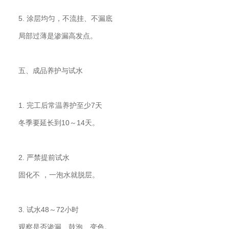
5. 涂层均匀，不流挂、不漏底
局部过薄是渗漏高发点。
五、成品养护与试水
1. 完工后常温养护至少7天
冬季要延长到10～14天。
2. 严禁提前试水
固化不 ，一泡水就脱层。
3. 试水48～72小时
观察是否渗漏、鼓泡、变色。