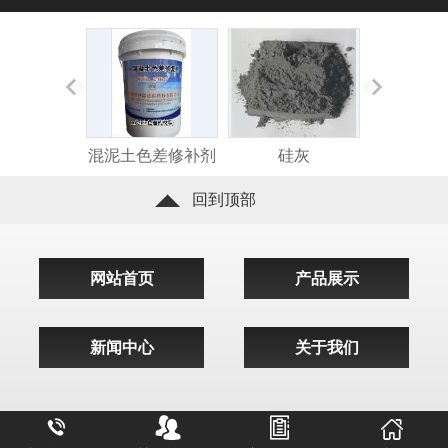
混泥土色差修补剂
硅灰
碳纤维浸
回到顶部
网站首页
产品展示
新闻中心
关于我们