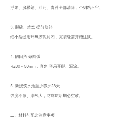
浮浆、脱模剂、油污、青苔全部清除，否则粘不牢。
3. 裂缝、蜂窝 提前修补
细小裂缝用环氧胶泥封闭，宽裂缝需开槽注浆。
4. 阴阳角 做圆弧
R≥30～50mm，直角 容易开裂、漏涂。
5. 新浇筑水池至少养护28天
强度不够、潮气大，防腐层后期必空鼓。
二、材料与配比注意事项