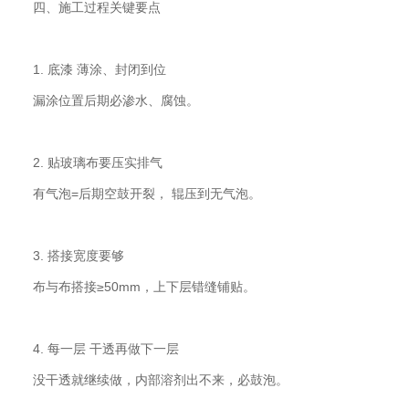
四、施工过程关键要点
1. 底漆 薄涂、封闭到位
漏涂位置后期必渗水、腐蚀。
2. 贴玻璃布要压实排气
有气泡=后期空鼓开裂， 辊压到无气泡。
3. 搭接宽度要够
布与布搭接≥50mm，上下层错缝铺贴。
4. 每一层 干透再做下一层
没干透就继续做，内部溶剂出不来，必鼓泡。